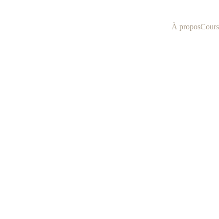
À propos
Cours
lan ou simplement du 